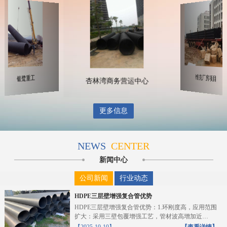
杏林湾商务营运中心
远海自动化码头
银鹭重工
更多信息
NEWS
CENTER
新闻中心
公司新闻
行业动态
HDPE三层壁增强复合管优势
HDPE三层壁增强复合管优势：1.环刚度高，应用范围
扩大：采用三壁包覆增强工艺，管材波高增加近
10%，截...
【2025-10-10】
【查看详情】